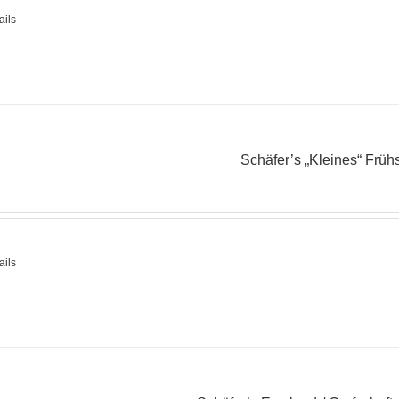
ails
Schäfer’s „Kleines“ Früh
ails