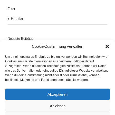
Filter
Filialen
Neueste Beiträge
Cookie-Zustimmung verwalten
Filiale Dalum
Um dir ein optimales Erlebnis zu bieten, verwenden wir Technologien wie
Filiale Hoogstede
Cookies, um Geräteinformationen zu speichern und/oder darauf
zuzugreifen. Wenn du diesen Technologien zustimmst, können wir Daten
wie das Surfverhalten oder eindeutige IDs auf dieser Website verarbeiten.
Filiale Bawinkel
Wenn du deine Zustimmung nicht erteilst oder zurückziehst, können
bestimmte Merkmale und Funktionen beeinträchtigt werden.
Filiale Lengerich
Akzeptieren
Filiale Rheiner Straße
Ablehnen
Schäfer's Brotstuben GmbH