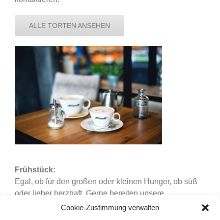
ALLE TORTEN ANSEHEN
Frühstück:
Egal, ob für den großen oder kleinen Hunger, ob süß
oder lieber herzhaft. Gerne bereiten unsere
FachverkäuferInnen Ihnen Ihr Frühstück frisch zu.
Cookie-Zustimmung verwalten
Dabei haben Sie täglich die Wahl zwischen